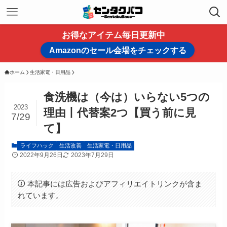
お得なアイテム毎日更新中
Amazonのセール会場をチェックする
ホーム
生活家電・日用品
食洗機は（今は）いらない5つの
2023
理由丨代替案2つ【買う前に見
7/29
て】
ライフハック
生活改善
生活家電・日用品
2022年9月26日
2023年7月29日
本記事には広告およびアフィリエイトリンクが含ま
れています。