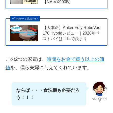
【NA-VX900B】
あわせて読みたい
【大本命】Anker Eufy RoboVac
L70 Hybridレビュー｜2020年ベ
ストバイはコレで決まり
この2つの家電は、
時間をお金で買う以上の価
値
を、僕ら夫婦に与えてくれています。
ならば・・・食洗機も必要だろ
う！！！
センタクメイ
ド