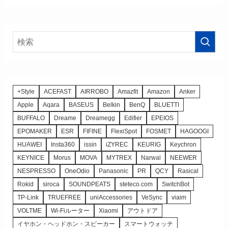
+Style
ACEFAST
AIRROBO
Amazfit
Amazon
Anker
Apple
Aqara
BASEUS
Belkin
BenQ
BLUETTI
BUFFALO
Dreame
Dreamegg
Edifier
EPEIOS
EPOMAKER
ESR
FIFINE
FlexiSpot
FOSMET
HAGOOGI
HUAWEI
Insta360
issin
iZYREC
KEURIG
Keychron
KEYNICE
Morus
MOVA
MYTREX
Narwal
NEEWER
NESPRESSO
OneOdio
Panasonic
PR
QCY
Rasical
Rokid
siroca
SOUNDPEATS
steteco.com
SwitchBot
TP-Link
TRUEFREE
uniAccessories
VeSync
viaim
VOLTME
Wi-Fiルーター
Xiaomi
アウトドア
イヤホン・ヘッドホン・スピーカー
スマートウォッチ