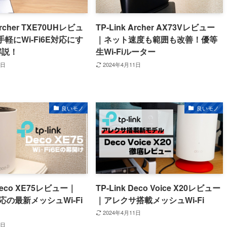
Archer TXE70UHレビュ
TP-Link Archer AX73Vレビュー
軽にWi-Fi6E対応にす
｜ネット速度も範囲も改善！優等
解説！
生Wi-Fiルーター
6日
2024年4月11日
良いモノ
良いモノ
 Deco XE75レビュー｜
TP-Link Deco Voice X20レビュー
E対応の最新メッシュWi-Fi
｜アレクサ搭載メッシュWi-Fi
2024年4月11日
1日