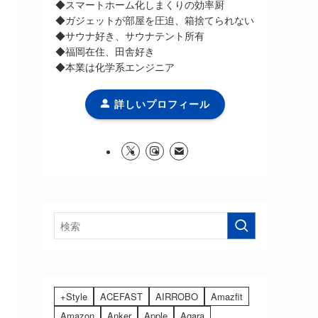
◆スマートホーム化しまくりの効率厨
◆ガジェットが部屋を圧迫、箱捨てられない
◆サウナ好き、サウナテント所有
◆福岡在住、田舎好き
◆本業は化学系エンジニア
詳しいプロフィール
+Style
ACEFAST
AIRROBO
Amazfit
Amazon
Anker
Apple
Aqara