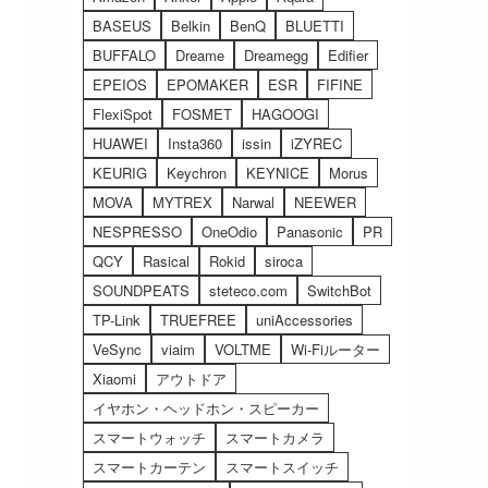
BASEUS
Belkin
BenQ
BLUETTI
BUFFALO
Dreame
Dreamegg
Edifier
EPEIOS
EPOMAKER
ESR
FIFINE
FlexiSpot
FOSMET
HAGOOGI
HUAWEI
Insta360
issin
iZYREC
KEURIG
Keychron
KEYNICE
Morus
MOVA
MYTREX
Narwal
NEEWER
NESPRESSO
OneOdio
Panasonic
PR
QCY
Rasical
Rokid
siroca
SOUNDPEATS
steteco.com
SwitchBot
TP-Link
TRUEFREE
uniAccessories
VeSync
viaim
VOLTME
Wi-Fiルーター
Xiaomi
アウトドア
イヤホン・ヘッドホン・スピーカー
スマートウォッチ
スマートカメラ
スマートカーテン
スマートスイッチ