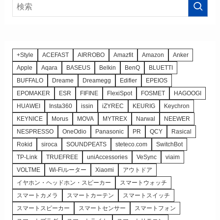
+Style
ACEFAST
AIRROBO
Amazfit
Amazon
Anker
Apple
Aqara
BASEUS
Belkin
BenQ
BLUETTI
BUFFALO
Dreame
Dreamegg
Edifier
EPEIOS
EPOMAKER
ESR
FIFINE
FlexiSpot
FOSMET
HAGOOGI
HUAWEI
Insta360
issin
iZYREC
KEURIG
Keychron
KEYNICE
Morus
MOVA
MYTREX
Narwal
NEEWER
NESPRESSO
OneOdio
Panasonic
PR
QCY
Rasical
Rokid
siroca
SOUNDPEATS
steteco.com
SwitchBot
TP-Link
TRUEFREE
uniAccessories
VeSync
viaim
VOLTME
Wi-Fiルーター
Xiaomi
アウトドア
イヤホン・ヘッドホン・スピーカー
スマートウォッチ
スマートカメラ
スマートカーテン
スマートスイッチ
スマートスピーカー
スマートセンサー
スマートフォン