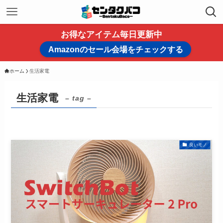
お得なアイテム毎日更新中
Amazonのセール会場をチェックする
ホーム
生活家電
生活家電
– tag –
良いモノ