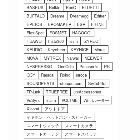
BASEUS
Belkin
BenQ
BLUETTI
BUFFALO
Dreame
Dreamegg
Edifier
EPEIOS
EPOMAKER
ESR
FIFINE
FlexiSpot
FOSMET
HAGOOGI
HUAWEI
Insta360
issin
iZYREC
KEURIG
Keychron
KEYNICE
Morus
MOVA
MYTREX
Narwal
NEEWER
NESPRESSO
OneOdio
Panasonic
PR
QCY
Rasical
Rokid
siroca
SOUNDPEATS
steteco.com
SwitchBot
TP-Link
TRUEFREE
uniAccessories
VeSync
viaim
VOLTME
Wi-Fiルーター
Xiaomi
アウトドア
イヤホン・ヘッドホン・スピーカー
スマートウォッチ
スマートカメラ
スマートカーテン
スマートスイッチ