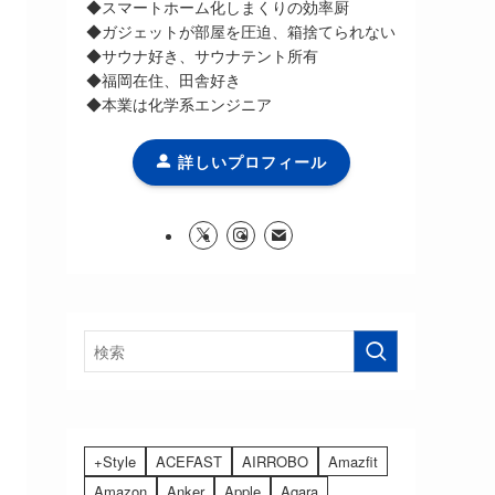
◆スマートホーム化しまくりの効率厨
◆ガジェットが部屋を圧迫、箱捨てられない
◆サウナ好き、サウナテント所有
◆福岡在住、田舎好き
◆本業は化学系エンジニア
詳しいプロフィール
+Style
ACEFAST
AIRROBO
Amazfit
Amazon
Anker
Apple
Aqara