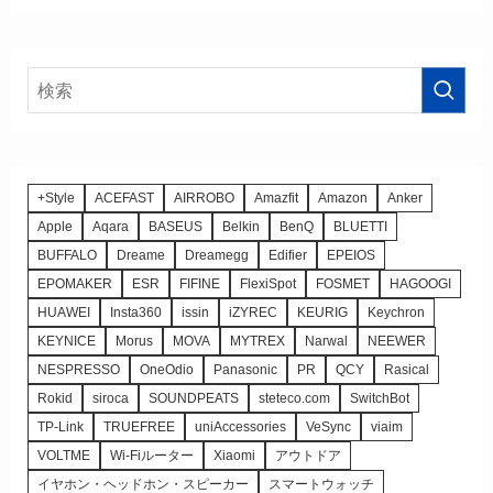
+Style
ACEFAST
AIRROBO
Amazfit
Amazon
Anker
Apple
Aqara
BASEUS
Belkin
BenQ
BLUETTI
BUFFALO
Dreame
Dreamegg
Edifier
EPEIOS
EPOMAKER
ESR
FIFINE
FlexiSpot
FOSMET
HAGOOGI
HUAWEI
Insta360
issin
iZYREC
KEURIG
Keychron
KEYNICE
Morus
MOVA
MYTREX
Narwal
NEEWER
NESPRESSO
OneOdio
Panasonic
PR
QCY
Rasical
Rokid
siroca
SOUNDPEATS
steteco.com
SwitchBot
TP-Link
TRUEFREE
uniAccessories
VeSync
viaim
VOLTME
Wi-Fiルーター
Xiaomi
アウトドア
イヤホン・ヘッドホン・スピーカー
スマートウォッチ