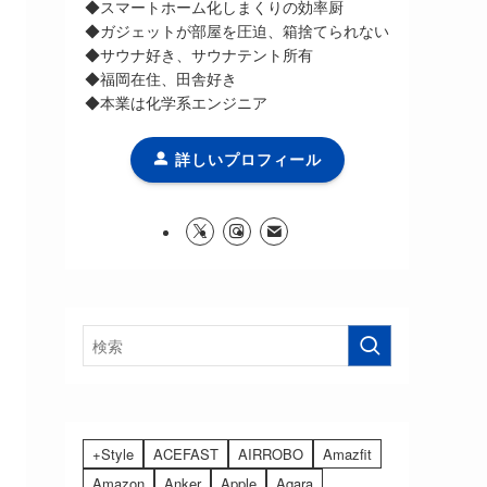
◆スマートホーム化しまくりの効率厨
◆ガジェットが部屋を圧迫、箱捨てられない
◆サウナ好き、サウナテント所有
◆福岡在住、田舎好き
◆本業は化学系エンジニア
詳しいプロフィール
+Style
ACEFAST
AIRROBO
Amazfit
Amazon
Anker
Apple
Aqara