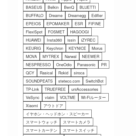
BASEUS
Belkin
BenQ
BLUETTI
BUFFALO
Dreame
Dreamegg
Edifier
EPEIOS
EPOMAKER
ESR
FIFINE
FlexiSpot
FOSMET
HAGOOGI
HUAWEI
Insta360
issin
iZYREC
KEURIG
Keychron
KEYNICE
Morus
MOVA
MYTREX
Narwal
NEEWER
NESPRESSO
OneOdio
Panasonic
PR
QCY
Rasical
Rokid
siroca
SOUNDPEATS
steteco.com
SwitchBot
TP-Link
TRUEFREE
uniAccessories
VeSync
viaim
VOLTME
Wi-Fiルーター
Xiaomi
アウトドア
イヤホン・ヘッドホン・スピーカー
スマートウォッチ
スマートカメラ
スマートカーテン
スマートスイッチ