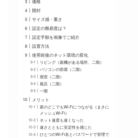
価格
開封
サイズ感・重さ
設定の難易度は？
設定手順を画像でご紹介
設置方法
使用前後のネット環境の変化
リビング（親機がある場所、二階）
パソコンの部屋（二階）
寝室（二階）
風呂（二階）
一階
メリット
家のどこでもWi-Fiにつながる（まさに
メッシュWi-Fi）
ネット速度も速くなった
速さとともに安定性を感じた
ひとつのWi-Fi名とパスワードで管理で