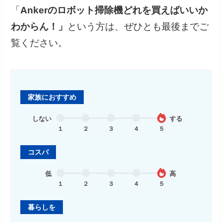
「
Ankerのロボット掃除機どれを買えばいいか
わからん！」
という方は、ぜひとも最後までご
覧ください。
家族におすすめ
しない
する
１
２
３
４
５
コスパ
低
高
１
２
３
４
５
暮らしを