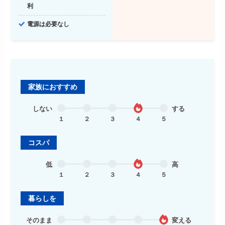
利
電源は必要なし
家族におすすめ
しない
する
１
２
３
４
５
コスパ
低
高
１
２
３
４
５
暮らしを
そのまま
変える