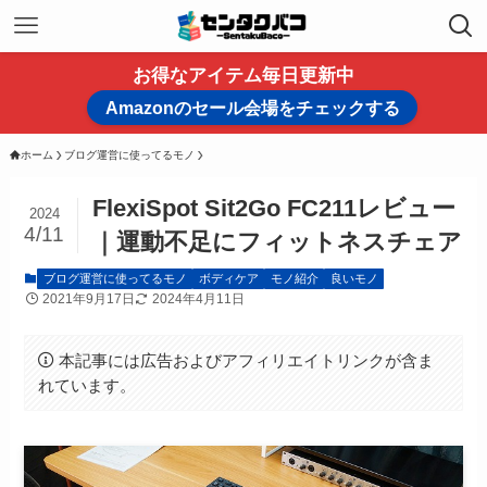
お得なアイテム毎日更新中
Amazonのセール会場をチェックする
ホーム
ブログ運営に使ってるモノ
FlexiSpot Sit2Go FC211レビュー
2024
4/11
｜運動不足にフィットネスチェア
ブログ運営に使ってるモノ
ボディケア
モノ紹介
良いモノ
2021年9月17日
2024年4月11日
本記事には広告およびアフィリエイトリンクが含ま
れています。