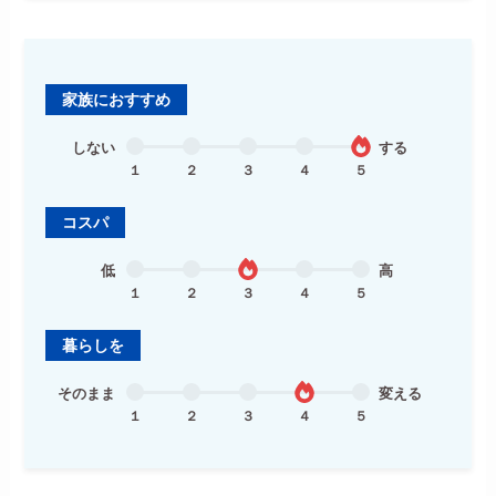
家族におすすめ
しない
する
１
２
３
４
５
コスパ
低
高
１
２
３
４
５
暮らしを
そのまま
変える
１
２
３
４
５