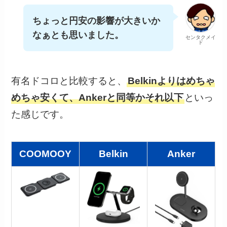
ちょっと円安の影響が大きいか
なぁとも思いました。
センタクメイ
ド
有名ドコロと比較すると、
Belkinよりはめちゃ
めちゃ安くて、Ankerと同等かそれ以下
といっ
た感じです。
COOMOOY
Belkin
Anker