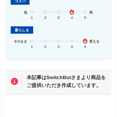
コスパ
低
高
１
２
３
４
５
暮らしを
そのまま
変える
１
２
３
４
５
本記事はSwitchBotさまより商品を
ご提供いただき作成しています。