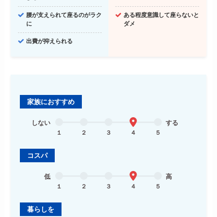
腰が支えられて座るのがラク
ある程度意識して座らないと
に
ダメ
出費が抑えられる
家族におすすめ
しない
する
１
２
３
４
５
コスパ
低
高
１
２
３
４
５
暮らしを