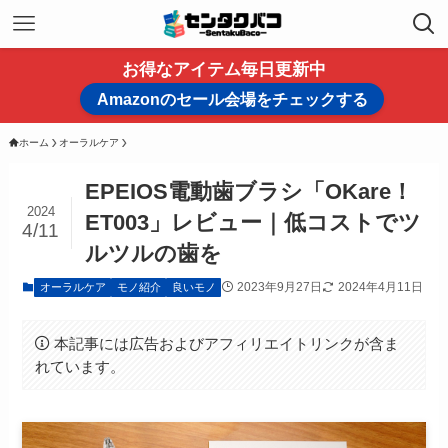
お得なアイテム毎日更新中
Amazonのセール会場をチェックする
ホーム
オーラルケア
EPEIOS電動歯ブラシ「OKare！
2024
ET003」レビュー｜低コストでツ
4/11
ルツルの歯を
2023年9月27日
2024年4月11日
オーラルケア
モノ紹介
良いモノ
本記事には広告およびアフィリエイトリンクが含ま
れています。