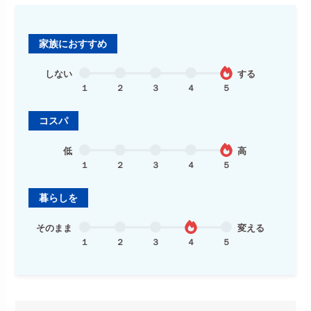
家族におすすめ
しない
する
１
２
３
４
５
コスパ
低
高
１
２
３
４
５
暮らしを
そのまま
変える
１
２
３
４
５