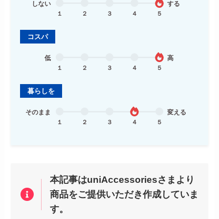
しない
する
１
２
３
４
５
コスパ
低
高
１
２
３
４
５
暮らしを
そのまま
変える
１
２
３
４
５
本記事はuniAccessoriesさまより
商品をご提供いただき作成していま
す。