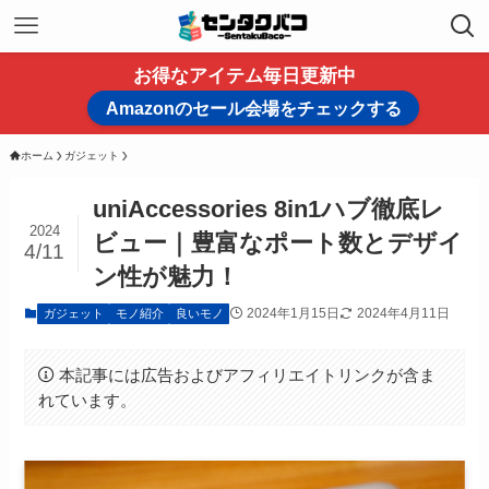
お得なアイテム毎日更新中
Amazonのセール会場をチェックする
ホーム
ガジェット
uniAccessories 8in1ハブ徹底レ
2024
ビュー｜豊富なポート数とデザイ
4/11
ン性が魅力！
2024年1月15日
2024年4月11日
ガジェット
モノ紹介
良いモノ
本記事には広告およびアフィリエイトリンクが含ま
れています。