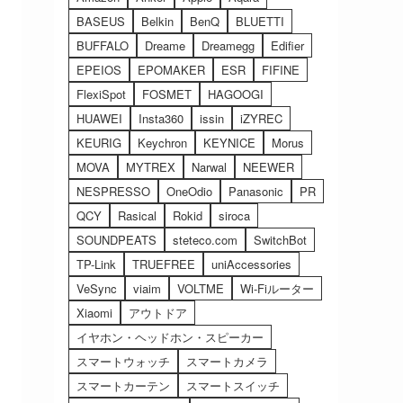
BASEUS
Belkin
BenQ
BLUETTI
BUFFALO
Dreame
Dreamegg
Edifier
EPEIOS
EPOMAKER
ESR
FIFINE
FlexiSpot
FOSMET
HAGOOGI
HUAWEI
Insta360
issin
iZYREC
KEURIG
Keychron
KEYNICE
Morus
MOVA
MYTREX
Narwal
NEEWER
NESPRESSO
OneOdio
Panasonic
PR
QCY
Rasical
Rokid
siroca
SOUNDPEATS
steteco.com
SwitchBot
TP-Link
TRUEFREE
uniAccessories
VeSync
viaim
VOLTME
Wi-Fiルーター
Xiaomi
アウトドア
イヤホン・ヘッドホン・スピーカー
スマートウォッチ
スマートカメラ
スマートカーテン
スマートスイッチ