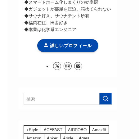
◆スマートホーム化しまくりの効率厨
◆ガジェットが部屋を圧迫、箱捨てられない
◆サウナ好き、サウナテント所有
◆福岡在住、田舎好き
◆本業は化学系エンジニア
詳しいプロフィール
+Style
ACEFAST
AIRROBO
Amazfit
Amazon
Anker
Apple
Aqara