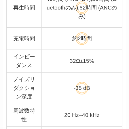
再生時間
uetoothのみ);62時間 (ANCの
み)
充電時間
約2時間
インピー
32Ω±15%
ダンス
ノイズリ
ダクショ
-35 dB
ン深度
周波数特
20 Hz–40 kHz
性