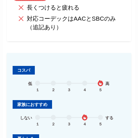
長くつけると疲れる
対応コーデックはAACとSBCのみ
（追記あり）
コスパ
低
高
１
２
３
４
５
家族におすすめ
しない
する
１
２
３
４
５