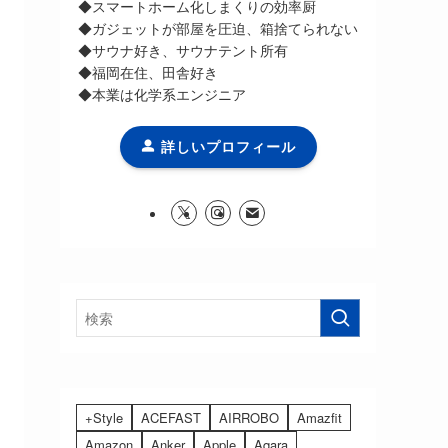
◆スマートホーム化しまくりの効率厨
◆ガジェットが部屋を圧迫、箱捨てられない
◆サウナ好き、サウナテント所有
◆福岡在住、田舎好き
◆本業は化学系エンジニア
詳しいプロフィール
+Style
ACEFAST
AIRROBO
Amazfit
Amazon
Anker
Apple
Aqara