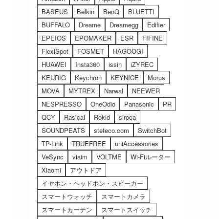
BASEUS
Belkin
BenQ
BLUETTI
BUFFALO
Dreame
Dreamegg
Edifier
EPEIOS
EPOMAKER
ESR
FIFINE
FlexiSpot
FOSMET
HAGOOGI
HUAWEI
Insta360
issin
iZYREC
KEURIG
Keychron
KEYNICE
Morus
MOVA
MYTREX
Narwal
NEEWER
NESPRESSO
OneOdio
Panasonic
PR
QCY
Rasical
Rokid
siroca
SOUNDPEATS
steteco.com
SwitchBot
TP-Link
TRUEFREE
uniAccessories
VeSync
viaim
VOLTME
Wi-Fiルーター
Xiaomi
アウトドア
イヤホン・ヘッドホン・スピーカー
スマートウォッチ
スマートカメラ
スマートカーテン
スマートスイッチ