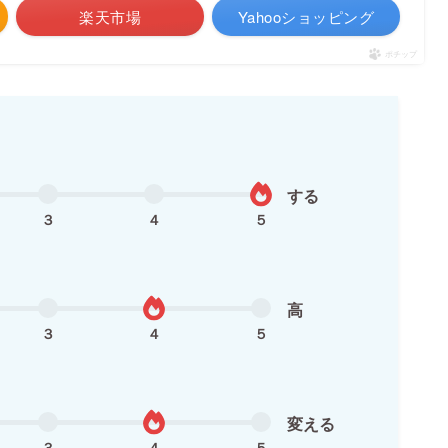
楽天市場
Yahooショッピング
ポチップ
する
３
４
５
高
３
４
５
変える
３
４
５