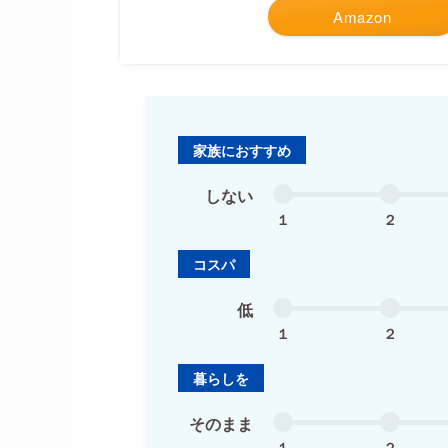
Amazon
家族におすすめ
しない
１
２
コスパ
低
１
２
暮らしを
そのまま
１
２