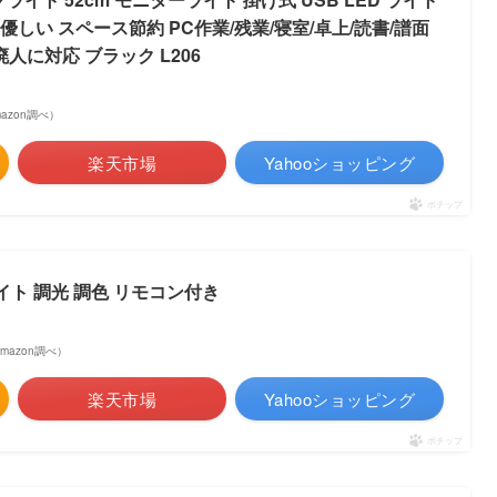
しい スペース節約 PC作業/残業/寝室/卓上/読書/譜面
廃人に対応 ブラック L206
Amazon調べ）
楽天市場
Yahooショッピング
ポチップ
ターライト 調光 調色 リモコン付き
 Amazon調べ）
楽天市場
Yahooショッピング
ポチップ