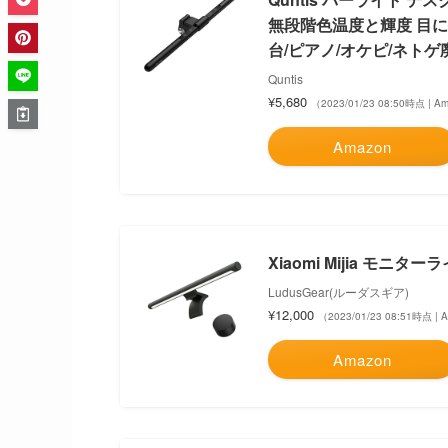
無段階色温度と輝度 目に優
台/ピアノ/オケピ/ネトゲ
Quntis
¥5,680
（2023/01/23 08:50時点 | 
Amazon
Xiaomi Mijia モニ
LudusGear(ルーダスギア)
¥12,000
（2023/01/23 08:51時点 |
Amazon