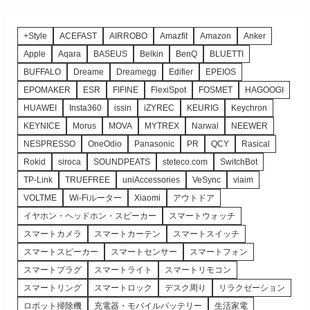
+Style
ACEFAST
AIRROBO
Amazfit
Amazon
Anker
Apple
Aqara
BASEUS
Belkin
BenQ
BLUETTI
BUFFALO
Dreame
Dreamegg
Edifier
EPEIOS
EPOMAKER
ESR
FIFINE
FlexiSpot
FOSMET
HAGOOGI
HUAWEI
Insta360
issin
iZYREC
KEURIG
Keychron
KEYNICE
Morus
MOVA
MYTREX
Narwal
NEEWER
NESPRESSO
OneOdio
Panasonic
PR
QCY
Rasical
Rokid
siroca
SOUNDPEATS
steteco.com
SwitchBot
TP-Link
TRUEFREE
uniAccessories
VeSync
viaim
VOLTME
Wi-Fiルーター
Xiaomi
アウトドア
イヤホン・ヘッドホン・スピーカー
スマートウォッチ
スマートカメラ
スマートカーテン
スマートスイッチ
スマートスピーカー
スマートセンサー
スマートフォン
スマートプラグ
スマートライト
スマートリモコン
スマートリング
スマートロック
デスク周り
リラクゼーション
ロボット掃除機
充電器・モバイルバッテリー
生活家電