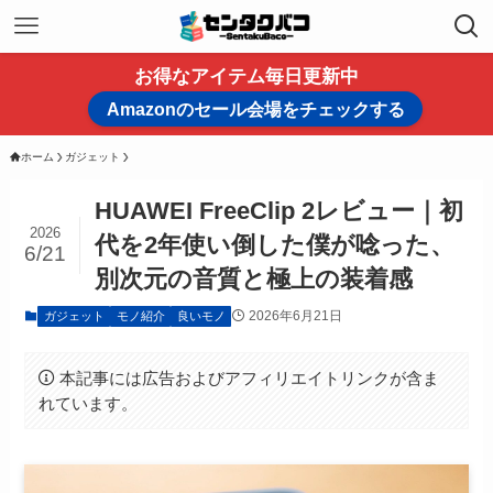
お得なアイテム毎日更新中
Amazonのセール会場をチェックする
ホーム
ガジェット
HUAWEI FreeClip 2レビュー｜初
2026
代を2年使い倒した僕が唸った、
6/21
別次元の音質と極上の装着感
2026年6月21日
ガジェット
モノ紹介
良いモノ
本記事には広告およびアフィリエイトリンクが含ま
れています。