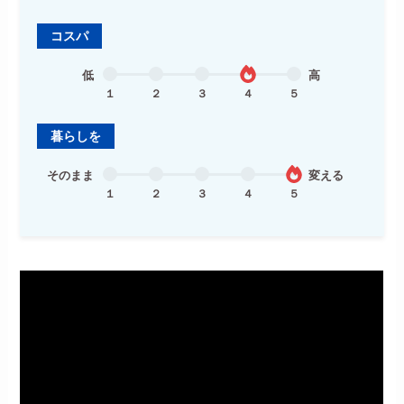
コスパ
低
高
１
２
３
４
５
暮らしを
そのまま
変える
１
２
３
４
５